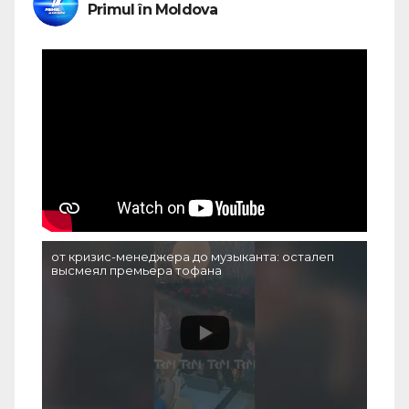
Primul în Moldova
от кризис-менеджера до музыканта: осталеп
высмеял премьера тофана