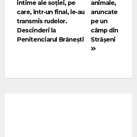
intime ale soției, pe
animale,
articole
care, într-un final, le-au
aruncate
transmis rudelor.
pe un
Descinderi la
câmp din
Penitenciarul Brănești
Strășeni