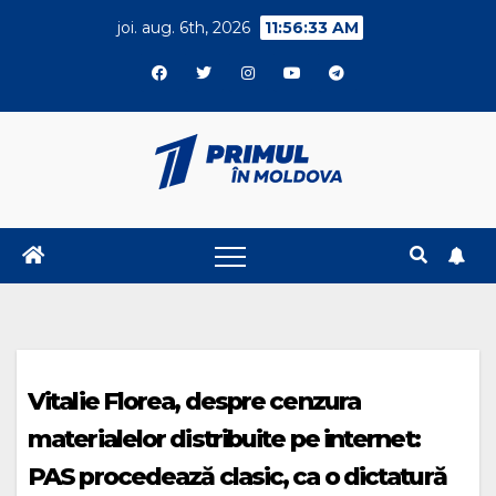
Skip
joi. aug. 6th, 2026
11:56:34 AM
to
content
Vitalie Florea, despre cenzura
materialelor distribuite pe internet:
PAS procedează clasic, ca o dictatură