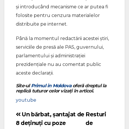
și introducând mecanisme ce ar putea fi
folosite pentru cenzura materialelor
distribuite pe internet.
Până la momentul redactării acestei știri,
serviciile de presă ale PAS, guvernului,
parlamentului și administrației
prezidențiale nu au comentat public
aceste declarații.
Site-ul
Primul in Moldova
oferă dreptul la
replică tuturor celor vizați în articol.
youtube
Un bărbat, șantajat de
Resturi
Navigare
8 deținuți cu poze
de
în