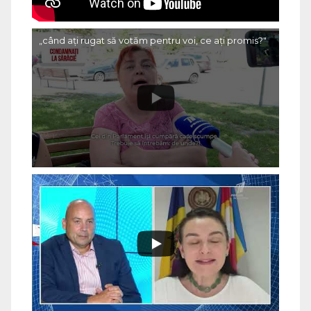
„când ați rugat să votăm pentru voi, ce ați promis?"