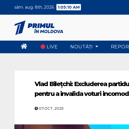
Skip
sâm. aug. 8th, 2026
1:05:10 AM
to
content
LIVE
NOUTĂŢI
REPOR
Vlad Bilețchi: Excluderea partid
pentru a invalida voturi incomo
07.OCT..2025