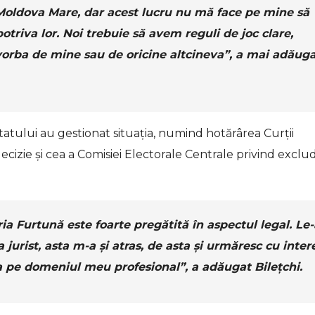
Moldova Mare, dar acest lucru nu mă face pe mine să
otriva lor. Noi trebuie să avem reguli de joc clare,
e vorba de mine sau de oricine altcineva”, a mai adăug
e statului au gestionat situația, numind hotărârea Curții
ecizie și cea a Comisiei Electorale Centrale privind exclu
a Furtună este foarte pregătită în aspectul legal. Le-
 jurist, asta m-a și atras, de asta și urmăresc cu inter
 pe domeniul meu profesional”, a adăugat Bilețchi.