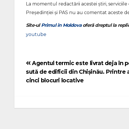
La momentul redactării acestei știri, servicii
Președinției și PAS nu au comentat aceste decl
Site-ul
Primul in Moldova
oferă dreptul la replic
youtube
Agentul termic este livrat deja în 
Navigare
sută de edificii din Chișinău. Printre
în
cinci blocuri locative
articole