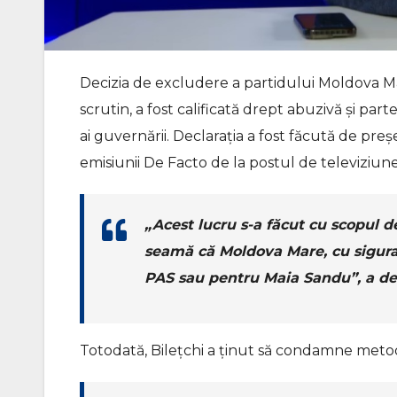
Decizia de excludere a partidului Moldova Mar
scrutin, a fost calificată drept abuzivă și part
ai guvernării. Declarația a fost făcută de pre
emisiunii De Facto de la postul de televiziun
„Acest lucru s-a făcut cu scopul de
seamă că Moldova Mare, cu siguran
PAS sau pentru Maia Sandu”, a dec
Totodată, Bilețchi a ținut să condamne metod