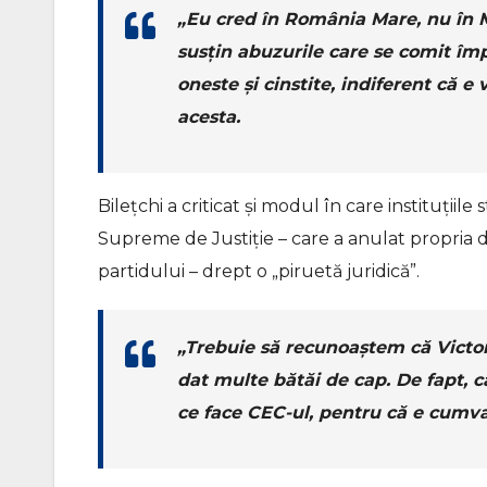
„Eu cred în România Mare, nu în 
susțin abuzurile care se comit împ
oneste și cinstite, indiferent că 
acesta.
Bilețchi a criticat și modul în care instituțiil
Supreme de Justiție – care a anulat propria d
partidului – drept o „piruetă juridică”.
„Trebuie să recunoaștem că Victori
dat multe bătăi de cap. De fapt, ca
ce face CEC-ul, pentru că e cumva