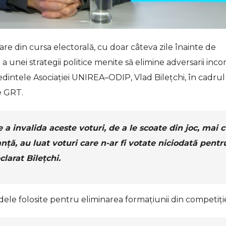
e din cursa electorală, cu doar câteva zile înainte de
e a unei strategii politice menite să elimine adversarii inc
ședintele Asociației UNIREA–ODIP, Vlad Bilețchi, în cadrul
e GRT.
 a invalida aceste voturi, de a le scoate din joc, mai 
ță, au luat voturi care n-ar fi votate niciodată pentr
larat Bilețchi.
ele folosite pentru eliminarea formațiunii din competiți