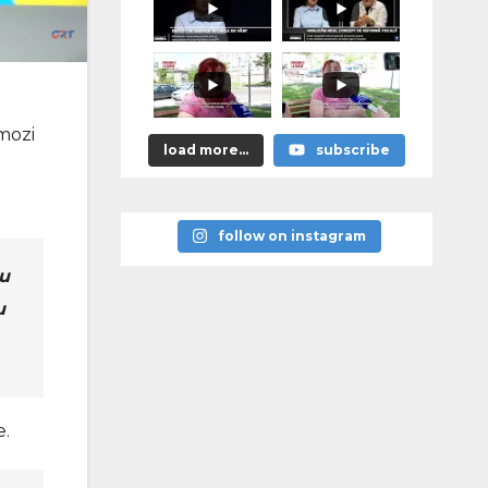
omozi
load more...
subscribe
follow on instagram
cu
u
e.