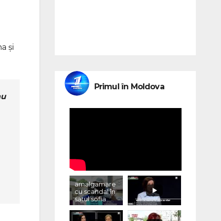
a și
Primul în Moldova
nu
amalgamare
cu scandal în
satul sofia