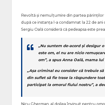
Revoltă și nemulțumire din partea părinților t
după ce instanța l-a condamnat la 22 de ani 
Sergiu Oală consideră că pedeapsa este prea 
„Nu suntem de-acord și desigur o
este om, el nu are nicio remușcare,
om”, a spus Anna Oală, mama lui 
„Așa criminal eu consider că trebuie să 
din suflet să fie trase la răspundere toa
participat la omorul fiului nostru”, a de
Nicu Gherman, al doilea învinuit pentru omorul