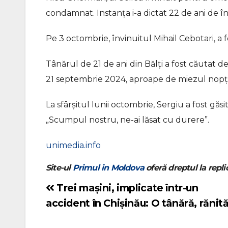
condamnat. Instanța i-a dictat 22 de ani de în
Pe 3 octombrie, învinuitul Mihail Cebotari, a 
Tânărul de 21 de ani din Bălți a fost căutat 
21 septembrie 2024, aproape de miezul nopții, 
La sfârșitul lunii octombrie, Sergiu a fost găs
„Scumpul nostru, ne-ai lăsat cu durere”.
unimedia.info
Site-ul
Primul in Moldova
oferă dreptul la replic
Trei mașini, implicate într-un
Navigare
accident în Chișinău: O tânără, rănit
în