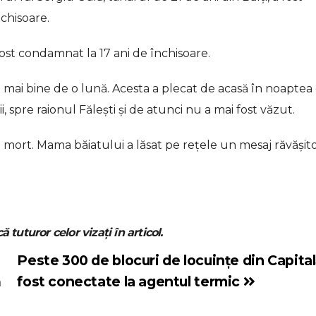
chisoare.
fost condamnat la 17 ani de închisoare.
de mai bine de o lună. Acesta a plecat de acasă în noaptea
spre raionul Fălești și de atunci nu a mai fost văzut.
it mort. Mama băiatului a lăsat pe rețele un mesaj răvășito
ă tuturor celor vizați în articol.
Peste 300 de blocuri de locuințe din Capita
ă
fost conectate la agentul termic