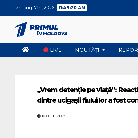
Skip
vin. aug. 7th, 2026
11:49:20 AM
to
content
LIVE
NOUTĂŢI
REPOR
„Vrem detenție pe viață”: Reacția
dintre ucigașii fiului lor a fost 
16.OCT..2025