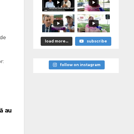
 de
load more...
subscribe
r:
follow on instagram
lă au