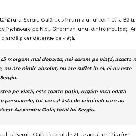
ânărului Sergiu Oală, ucis în urma unui conflict la Bălți,
de închisoare pe Nicu Gherman, unul dintre inculpați. An
blândă și cer detenție pe viață.
 să mergem mai departe, noi cerem pe viață, acesta 
 nu are nimic absolut, nu are suflet în el, el nu este
Sergiu.
stea pe viață, este foarte puțin, rugăm încă odată
te persoanele, tot cercul ăsta de criminali care au
clarat Alexandru Oală, tatăl lui Sergiu.
 lui Sergiu Oală, tânărul de 21 de ani din Bălți, a fost