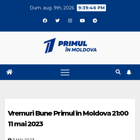
Skip
Dum. aug. 9th, 2026
9:39:47 PM
to
content
Vremuri Bune Primul în Moldova 21:00
11 mai 2023
11.MAI.2023