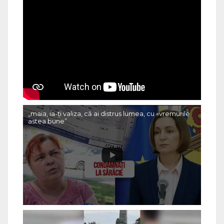
„maia, ia-ți valiza, că ai distrus lumea, cu «vremurile
astea bune”