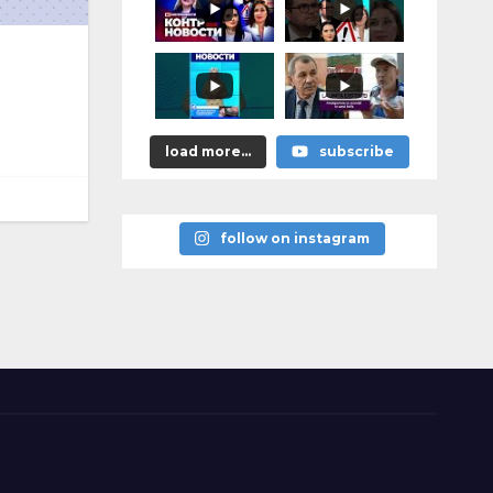
astea bune”
load more...
subscribe
follow on instagram