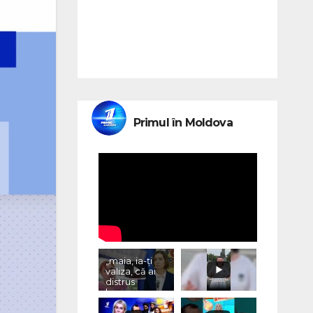
Primul în Moldova
„maia, ia-ți
valiza, că ai
distrus
lumea, cu
«vremurile