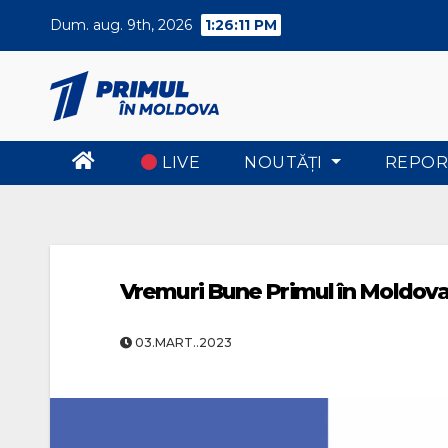
Skip
Dum. aug. 9th, 2026
1:26:11 PM
to
content
LIVE
NOUTĂŢI
REPOR
Vremuri Bune Primul în Moldova 
03.MART..2023