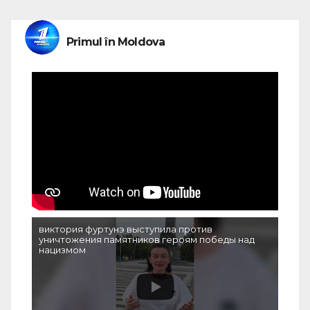
Primul în Moldova
виктория фуртунэ выступила против
уничтожения памятников героям победы над
нацизмом