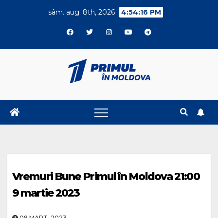
Skip
sâm. aug. 8th, 2026
4:54:17 PM
to
content
Vremuri Bune Primul în Moldova 21:00
9 martie 2023
09.MART..2023