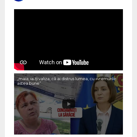
„maia, ia-ți valiza, că ai distrus lumea, cu «vremurile
astea bune”