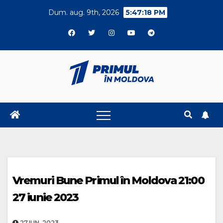
Skip
Dum. aug. 9th, 2026
5:47:19 PM
to
content
Vremuri Bune Primul în Moldova 21:00
27 iunie 2023
27.IUN..2023