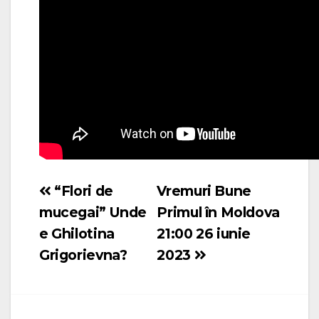
“Flori de
Vremuri Bune
Navigare
mucegai” Unde
Primul în Moldova
în
e Ghilotina
21:00 26 iunie
articole
Grigorievna?
2023