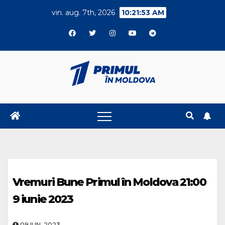
Skip
vin. aug. 7th, 2026
10:21:54 AM
to
content
Vremuri Bune Primul în Moldova 21:00
9 iunie 2023
09.IUN..2023