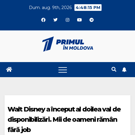
Skip
Dum. aug. 9th, 2026
4:48:16 PM
to
content
Walt Disney a început al doilea val de
disponibilizări. Mii de oameni rămân
fără job