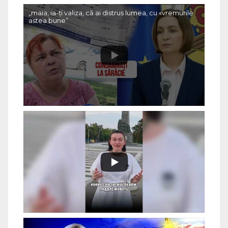
„maia, ia-ți valiza, că ai distrus lumea, cu «vremurile
astea bune”