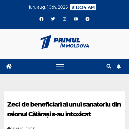
Skip
lun. aug. 10th, 2026
8:13:34 AM
to
content
Zeci de beneficiari ai unui sanatoriu din
raionul Călărași s-au intoxicat
16.AUG..2023