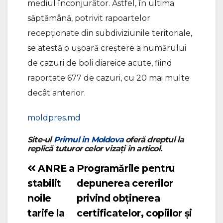
mediul înconjurător. Astfel, în ultima
săptămână, potrivit rapoartelor
recepționate din subdiviziunile teritoriale,
se atestă o ușoară creștere a numărului
de cazuri de boli diareice acute, fiind
raportate 677 de cazuri, cu 20 mai multe
decât anterior.
moldpres.md
Site-ul
Primul in Moldova
oferă dreptul la
replică tuturor celor vizați în articol.
ANRE a
Programările pentru
Navigare
stabilit
depunerea cererilor
în
noile
privind obținerea
articole
tarife la
certificatelor, copiilor și