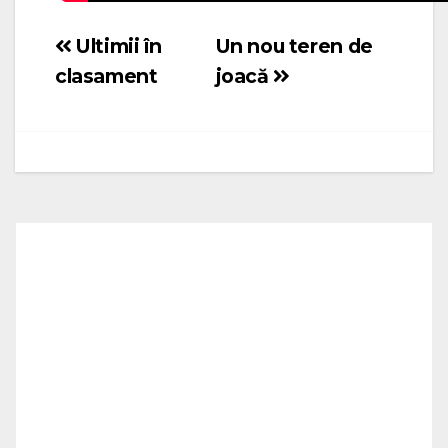
Ultimii în
Un nou teren de
Navigare
clasament
joacă
în
articole