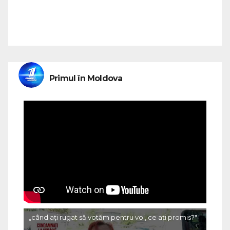
Primul în Moldova
„când ați rugat să votăm pentru voi, ce ați promis?"