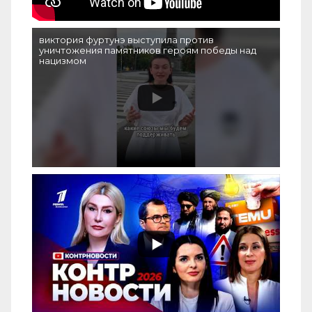
виктория фуртунэ выступила против
уничтожения памятников героям победы над
нацизмом