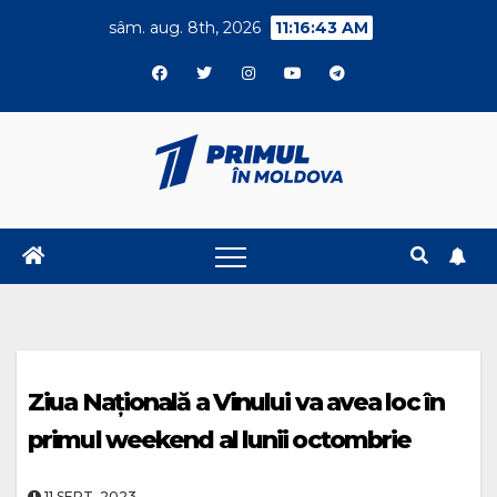
Skip
sâm. aug. 8th, 2026
11:16:44 AM
to
content
Ziua Națională a Vinului va avea loc în
primul weekend al lunii octombrie
11.SEPT..2023