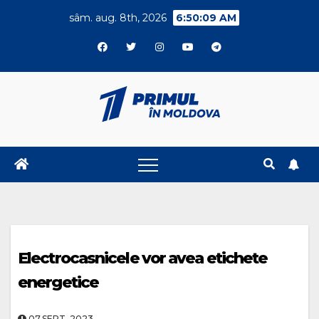
Skip
sâm. aug. 8th, 2026
6:50:09 AM
to
content
Electrocasnicele vor avea etichete
energetice
07.SEPT..2023