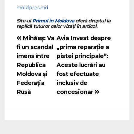
moldpres.md
Site-ul
Primul in Moldova
oferă dreptul la
replică tuturor celor vizați în articol.
Mihăeș: Va
Avia Invest despre
Navigare
fi un scandal
„prima reparație a
în
imens între
pistei principale”:
articole
Republica
Aceste lucrări au
Moldova și
fost efectuate
Federația
inclusiv de
Rusă
concesionar