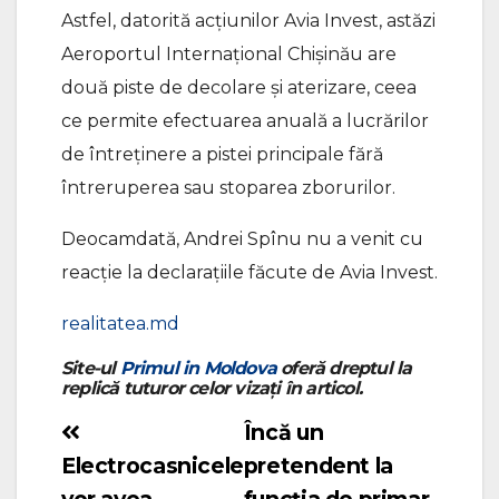
Astfel, datorită acțiunilor Avia Invest, astăzi
Aeroportul Internațional Chișinău are
două piste de decolare și aterizare, ceea
ce permite efectuarea anuală a lucrărilor
de întreținere a pistei principale fără
întreruperea sau stoparea zborurilor.
Deocamdată, Andrei Spînu nu a venit cu
reacție la declarațiile făcute de Avia Invest.
realitatea.md
Site-ul
Primul in Moldova
oferă dreptul la
replică tuturor celor vizați în articol.
Încă un
Navigare
Electrocasnicele
pretendent la
în
vor avea
funcția de primar