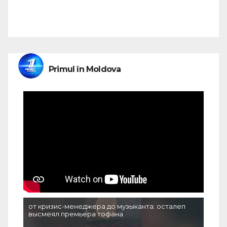
Primul în Moldova
от кризис-менеджера до музыканта: осталеп
высмеял премьера тофана