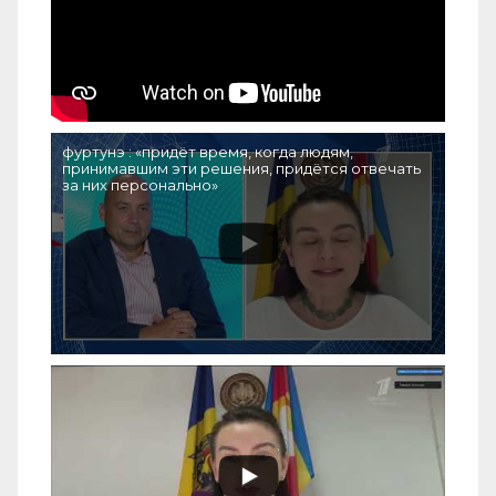
фуртунэ : «придёт время, когда людям,
принимавшим эти решения, придётся отвечать
за них персонально»