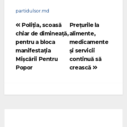
partidulsor.md
Poliția, scoasă
Prețurile la
Navigare
chiar de dimineață,
alimente,
în
pentru a bloca
medicamente
articole
manifestația
și servicii
Mișcării Pentru
continuă să
Popor
crească