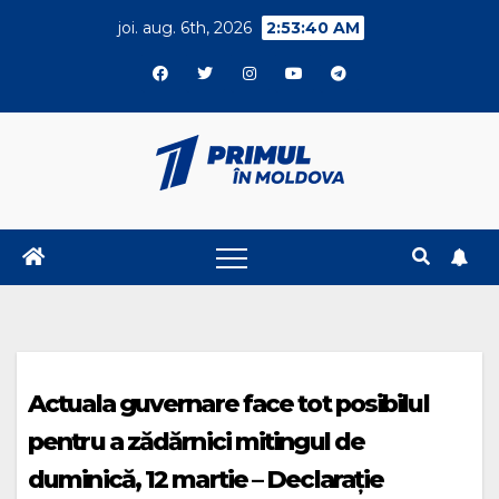
Skip
joi. aug. 6th, 2026
2:53:40 AM
to
content
Actuala guvernare face tot posibilul
pentru a zădărnici mitingul de
duminică, 12 martie – Declarație