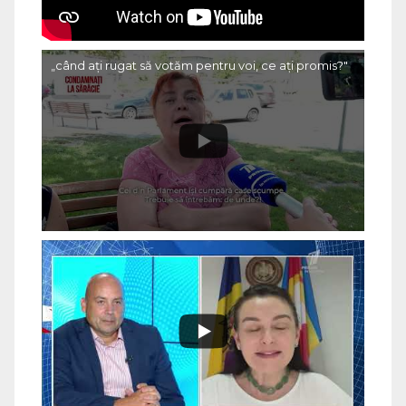
„când ați rugat să votăm pentru voi, ce ați promis?"