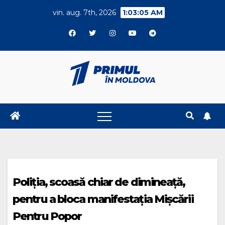
Skip
vin. aug. 7th, 2026
1:03:05 AM
to
content
Poliția, scoasă chiar de dimineață,
pentru a bloca manifestația Mișcării
Pentru Popor