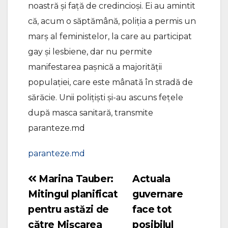
noastră și față de credincioși. Ei au amintit
că, acum o săptămână, poliția a permis un
marș al feministelor, la care au participat
gay și lesbiene, dar nu permite
manifestarea pașnică a majorității
populației, care este mânată în stradă de
sărăcie. Unii polițiști și-au ascuns fețele
după masca sanitară, transmite
paranteze.md
paranteze.md
Marina Tauber:
Actuala
Navigare
Mitingul planificat
guvernare
în
pentru astăzi de
face tot
articole
către Mișcarea
posibilul