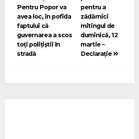
Pentru Popor va
pentru a
avea loc, în pofida
zădărnici
faptului că
mitingul de
guvernarea a scos
duminică, 12
toți polițiștii în
martie –
stradă
Declarație