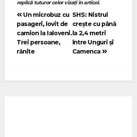
replică tuturor celor vizați în articol.
Un microbuz cu
SHS: Nistrul
Navigare
pasageri, lovit de
crește cu până
în
camion la Ialoveni.
la 2,4 metri
articole
Trei persoane,
între Unguri și
rănite
Camenca