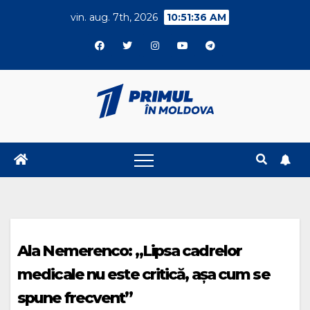
Skip
vin. aug. 7th, 2026
10:51:37 AM
to
content
Ala Nemerenco: „Lipsa cadrelor
medicale nu este critică, așa cum se
spune frecvent”