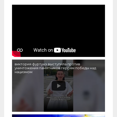
виктория фуртунэ выступила против
уничтожения памятников героям победы над
нацизмом