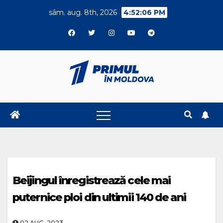
Skip
sâm. aug. 8th, 2026
4:52:07 PM
to
content
Beijingul înregistrează cele mai
puternice ploi din ultimii 140 de ani
02.AUG..2023