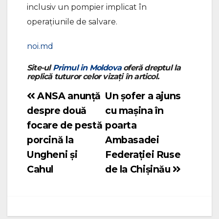
inclusiv un pompier implicat în
operațiunile de salvare.
noi.md
Site-ul
Primul in Moldova
oferă dreptul la
replică tuturor celor vizați în articol.
ANSA anunţă
Un șofer a ajuns
Navigare
despre două
cu mașina în
în
focare de pestă
poarta
articole
porcină la
Ambasadei
Ungheni şi
Federației Ruse
Cahul
de la Chișinău