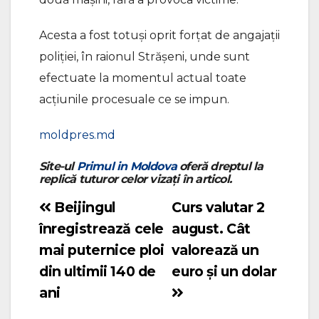
Acesta a fost totuși oprit forțat de angajații
poliției, în raionul Strășeni, unde sunt
efectuate la momentul actual toate
acțiunile procesuale ce se impun.
moldpres.md
Site-ul
Primul in Moldova
oferă dreptul la
replică tuturor celor vizați în articol.
Beijingul
Curs valutar 2
Navigare
înregistrează cele
august. Cât
în
mai puternice ploi
valorează un
articole
din ultimii 140 de
euro și un dolar
ani