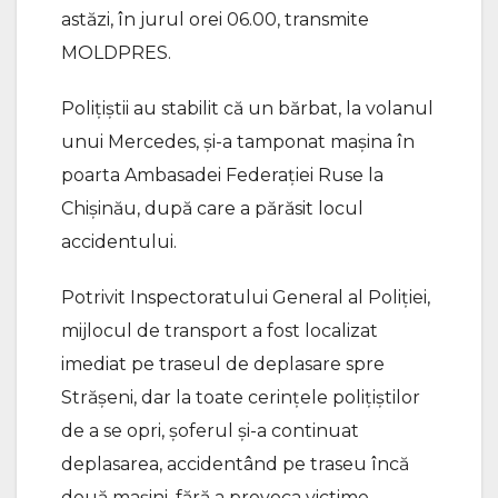
astăzi, în jurul orei 06.00, transmite
MOLDPRES.
Polițiștii au stabilit că un bărbat, la volanul
unui Mercedes, și-a tamponat mașina în
poarta Ambasadei Federației Ruse la
Chișinău, după care a părăsit locul
accidentului.
Potrivit Inspectoratului General al Poliției,
mijlocul de transport a fost localizat
imediat pe traseul de deplasare spre
Strășeni, dar la toate cerințele polițiștilor
de a se opri, șoferul și-a continuat
deplasarea, accidentând pe traseu încă
două mașini, fără a provoca victime.