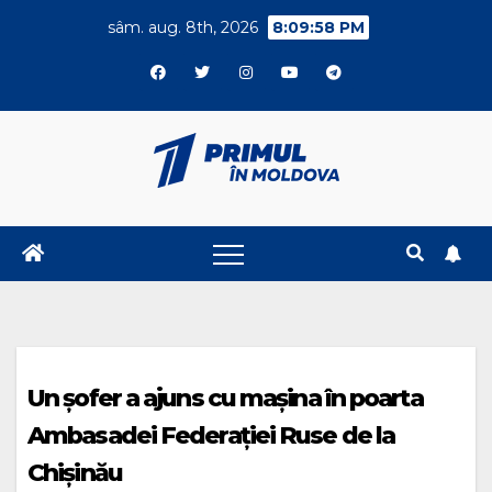
Skip
sâm. aug. 8th, 2026
8:09:58 PM
to
content
Un șofer a ajuns cu mașina în poarta
Ambasadei Federației Ruse de la
Chișinău