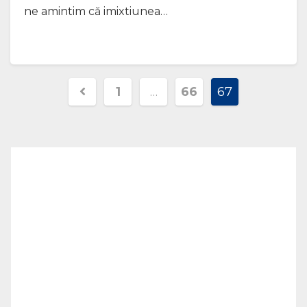
ne amintim că imixtiunea…
Navigare
1
…
66
67
în
articole