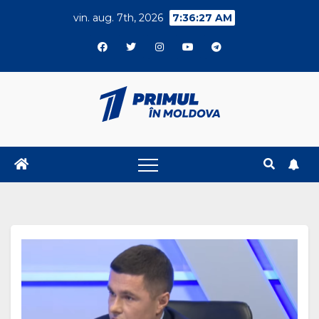
Skip
vin. aug. 7th, 2026
7:36:28 AM
to
content