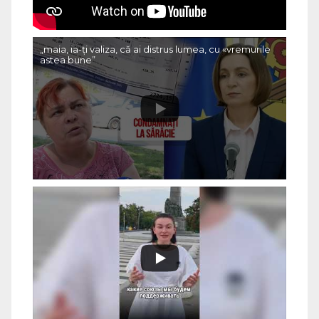
„maia, ia-ți valiza, că ai distrus lumea, cu «vremurile
astea bune”