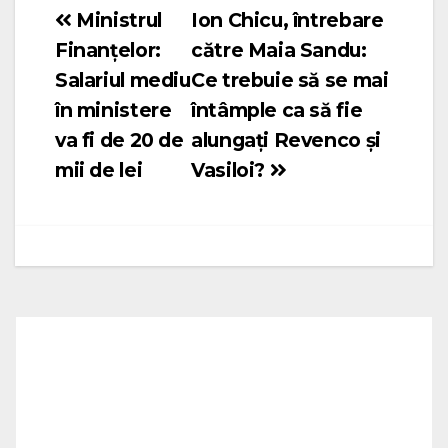
Ministrul
Ion Chicu, întrebare
Navigare
Finanţelor:
către Maia Sandu:
în
Salariul mediu
Ce trebuie să se mai
articole
în ministere
întâmple ca să fie
va fi de 20 de
alungați Revenco și
mii de lei
Vasiloi?