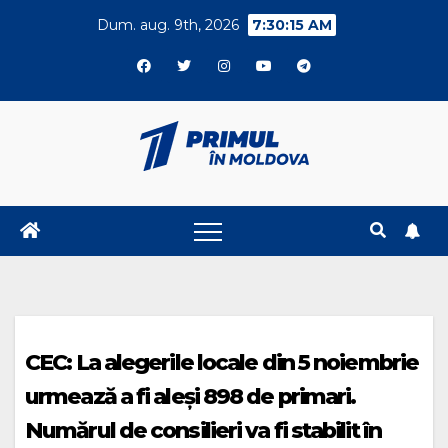
Skip
Dum. aug. 9th, 2026
7:30:15 AM
to
content
CEC: La alegerile locale din 5 noiembrie
urmează a fi aleși 898 de primari.
Numărul de consilieri va fi stabilit în