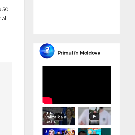
a 50
 al
Primul în Moldova
„maia, ia-ți
valiza, că ai
distrus
lumea, cu
«vremurile