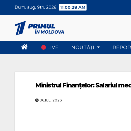
Skip
Dum. aug. 9th, 2026
11:00:28 AM
to
content
LIVE
NOUTĂŢI
REPOR
Ministrul Finanţelor: Salariul med
06.IUL..2023