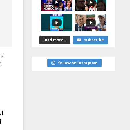
astea bune”
load more...
subscribe
 de
follow on instagram
”.
ul
i