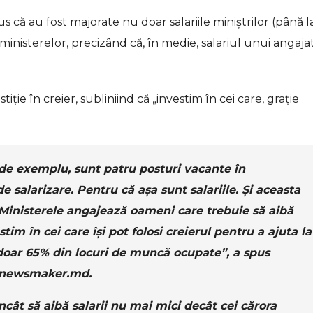
s că au fost majorate nu doar salariile miniștrilor (până l
i ai ministerelor, precizând că, în medie, salariul unui angajat
tiție în creier, subliniind că „investim în cei care, grație
 de exemplu, sunt patru posturi vacante în
 salarizare. Pentru că așa sunt salariile. Și aceasta
. Ministerele angajează oameni care trebuie să aibă
stim în cei care își pot folosi creierul pentru a ajuta la
 doar 65% din locuri de muncă ocupate”, a spus
u newsmaker.md.
l încât să aibă salarii nu mai mici decât cei cărora