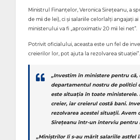
Ministrul Finanțelor, Veronica Sirețeanu, a spu
de mii de lei), ci și salariile celorlalți angajaț
ministerului va fi „aproximativ 20 mii lei net”.
Potrivit oficialului, aceasta este un fel de inves
creierilor lor, pot ajuta la rezolvarea situației”.
„Investim în ministere pentru că,
departamentul nostru de politici de
este situația în toate ministerele
creier, iar creierul costă bani. Inve
rezolvarea acestei situații. Avem
Sirețeanu într-un interviu pentr
„Miniştrilor li s-au mărit salariile astfe