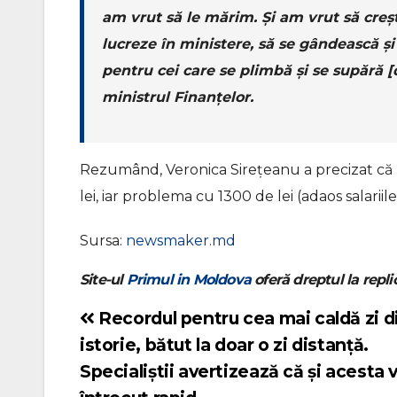
am vrut să le mărim. Și am vrut să creșt
lucreze în ministere, să se gândească și 
pentru cei care se plimbă și se supără [d
ministrul Finanțelor.
Rezumând, Veronica Sirețeanu a precizat că ma
lei, iar problema cu 1300 de lei (adaos salariil
Sursa:
newsmaker.md
Site-ul
Primul in Moldova
oferă dreptul la replic
Recordul pentru cea mai caldă zi d
Navigare
istorie, bătut la doar o zi distanță.
în
Specialiștii avertizează că și acesta v
articole