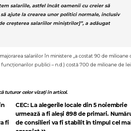
em salariile, astfel încât oamenii cu creier să
să ajute la crearea unor politici normale, inclusiv
e creșterea salariilor miniștrilor]”, a adăugat
jorarea salariilor în ministere „a costat 90 de milioane
e funcționarilor publici – n.d.) costă 700 de milioane de lei
ă tuturor celor vizați în articol.
in
CEC: La alegerile locale din 5 noiembrie
urmează a fi aleși 898 de primari. Număr
a fi
de consilieri va fi stabilit în timpul cel ma