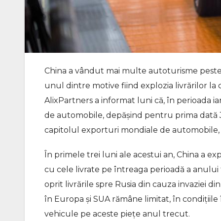
China a vândut mai multe autoturisme peste ho
unul dintre motive fiind explozia livrărilor l
AlixPartners a informat luni că, în perioada i
de automobile, depăşind pentru prima dată Ja
capitolul exporturi mondiale de automobile
În primele trei luni ale acestui an, China a 
cu cele livrate pe întreaga perioadă a anului
oprit livrările spre Rusia din cauza invaziei 
în Europa şi SUA rămâne limitat, în condiţiil
vehicule pe aceste pieţe anul trecut.