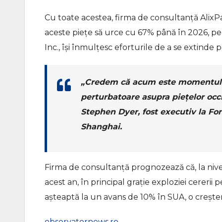
Cu toate acestea, firma de consultanţă AlixP
aceste pieţe să urce cu 67% până în 2026, p
Inc., îşi înmulţesc eforturile de a se extinde 
„Credem că acum este momentul în 
perturbatoare asupra pieţelor occi
Stephen Dyer, fost executiv la For
Shanghai.
Firma de consultanţă prognozează că, la nive
acest an, în principal graţie exploziei cererii
aşteaptă la un avans de 10% în SUA, o creşte
observatornews.ro