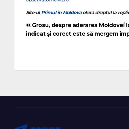
Site-ul
Primul in Moldova
oferă dreptul la replic
Grosu, despre aderarea Moldovei la
Navigare
indicat și corect este să mergem îm
în
articole