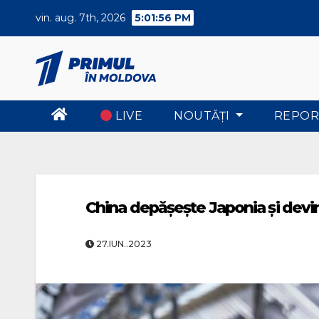
Skip
vin. aug. 7th, 2026
5:01:57 PM
to
content
LIVE
NOUTĂŢI
REPOR
China depășește Japonia și devi
27.IUN..2023