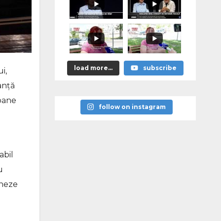
load more...
subscribe
i,
anţă
ioane
follow on instagram
abil
u
ineze