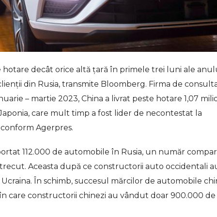
tare decât orice altă ţară în primele trei luni ale anulu
a clienţii din Rusia, transmite Bloomberg. Firma de consult
anuarie – martie 2023, China a livrat peste hotare 1,07 mil
ponia, care mult timp a fost lider de necontestat la
, conform Agerpres.
exportat 112.000 de automobile în Rusia, un număr compar
 trecut. Aceasta după ce constructorii auto occidentali a
din Ucraina. În schimb, succesul mărcilor de automobile ch
e în care constructorii chinezi au vândut doar 900.000 de