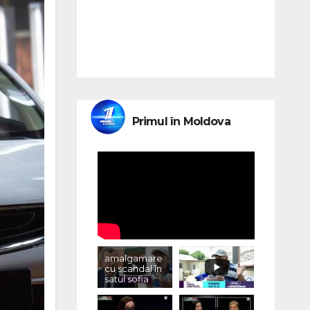
Primul în Moldova
amalgamare
cu scandal în
satul sofia