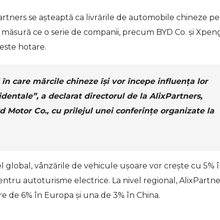
artners se aşteaptă ca livrările de automobile chineze pe
e măsură ce o serie de companii, precum BYD Co. şi Xpen
peste hotare.
care mărcile chineze îşi vor începe influenţa lor
dentale”, a declarat directorul de la AlixPartners,
d Motor Co., cu prilejul unei conferinţe organizate la
l global, vânzările de vehicule uşoare vor creşte cu 5% 
 pentru autoturisme electrice. La nivel regional, AlixPartne
re de 6% în Europa şi una de 3% în China.