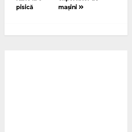
pisică
mașini