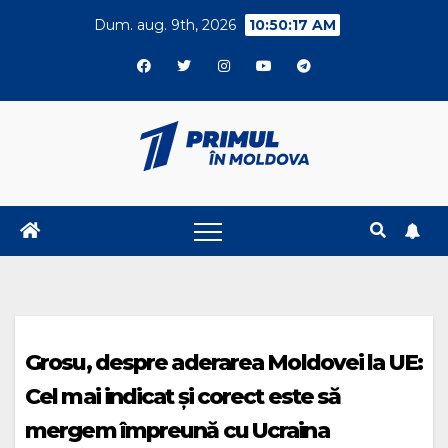
Skip
Dum. aug. 9th, 2026
10:50:18 AM
to
content
Grosu, despre aderarea Moldovei la UE:
Cel mai indicat și corect este să
mergem împreună cu Ucraina