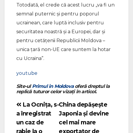
Totodată, el crede că acest lucru „va fi un
semnal puternic și pentru poporul
ucrainean, care luptă inclusiv pentru
securitatea noastră și a Europei, dar și
pentru cetățenii Republicii Moldova –
unica țară non-UE care suntem la hotar
cu Ucraina”.
youtube
Site-ul
Primul in Moldova
oferă dreptul la
replică tuturor celor vizați în articol.
La Ocnița, s-
China depășește
Navigare
a înregistrat
Japonia și devine
în
un caz de
cel mai mare
articole
rabie la o
exportator de