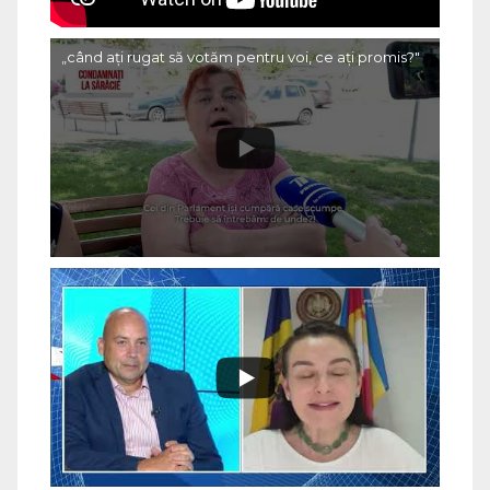
„când ați rugat să votăm pentru voi, ce ați promis?"