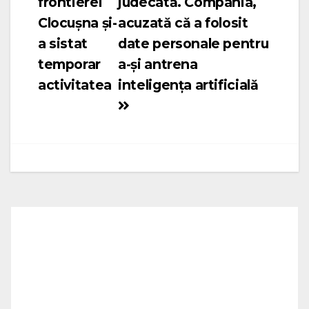
frontierei
judecată. Compania,
articole
Clocușna și-
acuzată că a folosit
a sistat
date personale pentru
temporar
a-şi antrena
activitatea
inteligenţa artificială