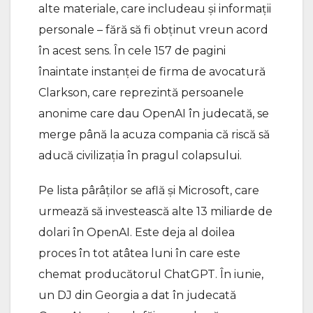
alte materiale, care includeau şi informaţii
personale – fără să fi obţinut vreun acord
în acest sens. În cele 157 de pagini
înaintate instanţei de firma de avocatură
Clarkson, care reprezintă persoanele
anonime care dau OpenAI în judecată, se
merge până la acuza compania că riscă să
aducă civilizaţia în pragul colapsului.
Pe lista pârâţilor se află şi Microsoft, care
urmează să investească alte 13 miliarde de
dolari în OpenAI. Este deja al doilea
proces în tot atâtea luni în care este
chemat producătorul ChatGPT. În iunie,
un DJ din Georgia a dat în judecată