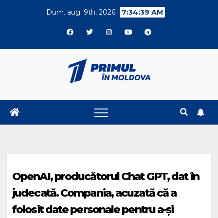
Skip
Dum. aug. 9th, 2026
7:34:39 AM
to
content
OpenAI, producătorul Chat GPT, dat în
judecată. Compania, acuzată că a
folosit date personale pentru a-şi