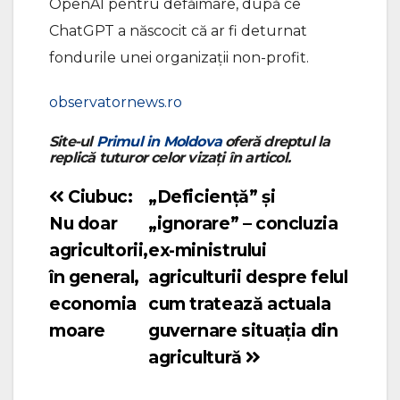
OpenAI pentru defăimare, după ce
ChatGPT a născocit că ar fi deturnat
fondurile unei organizaţii non-profit.
observatornews.ro
Site-ul
Primul in Moldova
oferă dreptul la
replică tuturor celor vizați în articol.
Ciubuc:
„Deficiență” și
Navigare
Nu doar
„ignorare” – concluzia
în
agricultorii,
ex-ministrului
articole
în general,
agriculturii despre felul
economia
cum tratează actuala
moare
guvernare situația din
agricultură