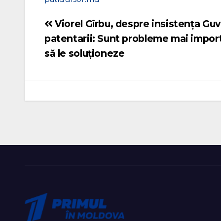
Viorel Gîrbu, despre insistența Guve
Navigare
patentarii: Sunt probleme mai impor
în
să le soluționeze
articole