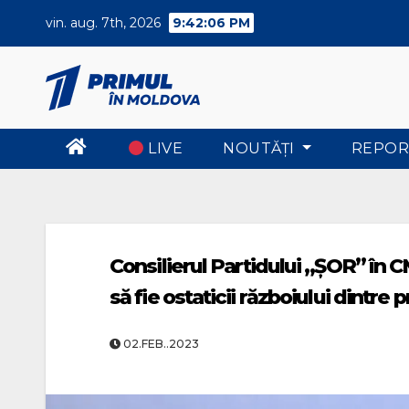
Skip
vin. aug. 7th, 2026
9:42:07 PM
to
content
LIVE
NOUTĂŢI
REPOR
Consilierul Partidului „ȘOR” în C
să fie ostaticii războiului dintre
02.FEB..2023