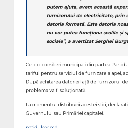
putem ajuta, avem această experi
furnizorului de electricitate, pri
datoria formată. Este datoria noas
nu vor putea funcționa școlile și sp
sociale”, a avertizat Serghei Burgu
Cei doi consilieri municipali din partea Partid
tariful pentru serviciul de furnizare a apei, 
După achitarea datoriei față de furnizorul de 
problema va fi soluționată.
La momentul distribuirii acestei știri, declara
Guvernului sau Primăriei capitalei.
patidulsor.md