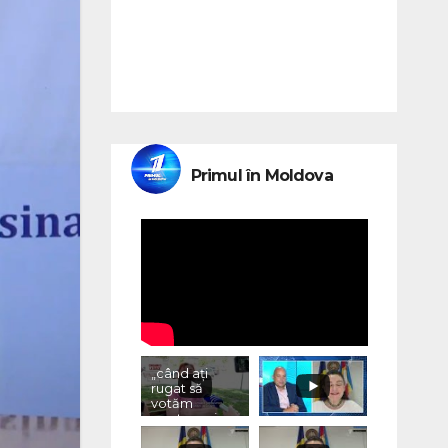
Primul în Moldova
„când ați
rugat să
votăm
pentru voi,
ce ați