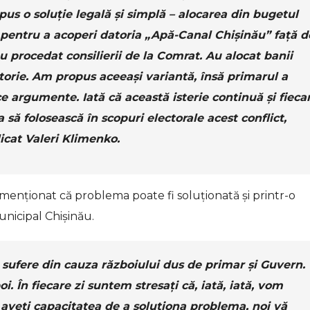
us o soluție legală și simplă – alocarea din bugetul
 pentru a acoperi datoria „Apă-Canal Chișinău” față d
 au procedat consilierii de la Comrat. Au alocat banii
torie. Am propus aceeași variantă, însă primarul a
ce argumente. Iată că această isterie continuă și fieca
a să folosească în scopuri electorale acest conflict,
licat Valeri Klimenko.
 menționat că problema poate fi soluționată și printr-o
unicipal Chișinău.
ă sufere din cauza războiului dus de primar și Guvern.
i. În fiecare zi suntem stresați că, iată, iată, vom
aveți capacitatea de a soluționa problema, noi vă