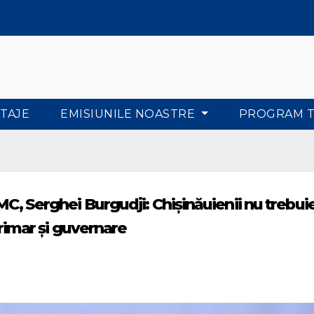
TAJE
EMISIUNILE NOASTRE
PROGRAM 
MC, Serghei Burgudji: Chișinăuienii nu trebui
 primar și guvernare