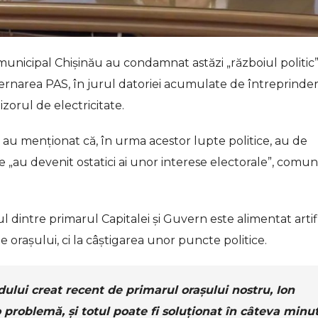
municipal Chișinău au condamnat astăzi „războiul politic”
guvernarea PAS, în jurul datoriei acumulate de întreprinde
zorul de electricitate.
o au menționat că, în urma acestor lupte politice, au de
are „au devenit ostatici ai unor interese electorale”, comun
ul dintre primarul Capitalei și Guvern este alimentat artifi
 orașului, ci la câștigarea unor puncte politice.
dului creat recent de primarul orașului nostru, Ion
o problemă, și totul poate fi soluționat în câteva minut