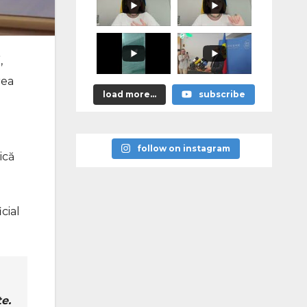
promis?"
,
rea
load more...
subscribe
follow on instagram
ică
cial
e.