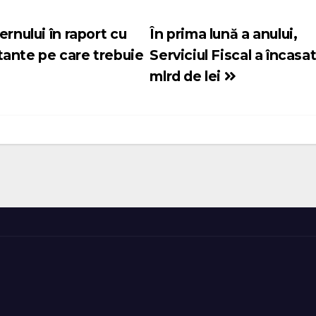
rnului în raport cu
În prima lună a anului,
tante pe care trebuie
Serviciul Fiscal a încasa
mlrd de lei