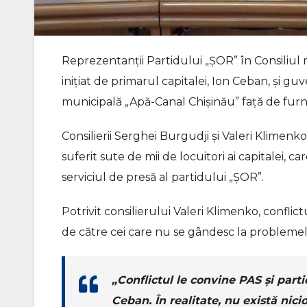
Reprezentanții Partidului „ȘOR” în Consiliul 
inițiat de primarul capitalei, Ion Ceban, și 
municipală „Apă-Canal Chișinău” față de furni
Consilierii Serghei Burgudji și Valeri Klimenk
suferit sute de mii de locuitori ai capitalei, c
serviciul de presă al partidului „ȘOR”.
Potrivit consilierului Valeri Klimenko, conflict
de către cei care nu se gândesc la problemele
„Conflictul le convine PAS și parti
Ceban. În realitate, nu există nici