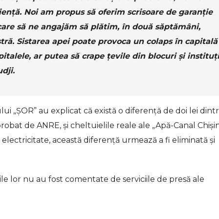
ență. Noi am propus să oferim scrisoare de garanție
n care să ne angajăm să plătim, în două săptămâni,
tră. Sistarea apei poate provoca un colaps în capitală
italele, ar putea să crape țevile din blocuri și instituți
dji.
ului „ȘOR” au explicat că există o diferență de doi lei dint
aprobat de ANRE, și cheltuielile reale ale „Apă-Canal Chiși
electricitate, această diferență urmează a fi eliminată și
țiile lor nu au fost comentate de serviciile de presă ale