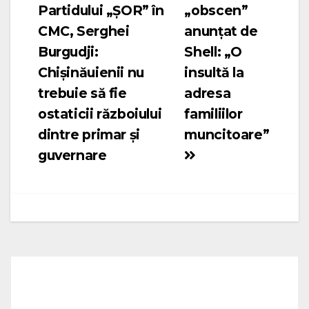
Partidului „ȘOR” în
„obscen”
în
CMC, Serghei
anunţat de
articole
Burgudji:
Shell: „O
Chișinăuienii nu
insultă la
trebuie să fie
adresa
ostaticii războiului
familiilor
dintre primar și
muncitoare”
guvernare