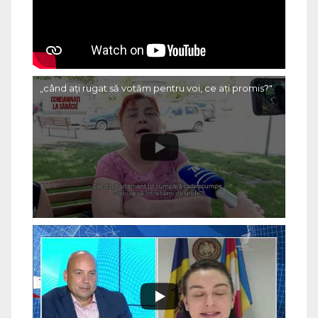
„când ați rugat să votăm pentru voi, ce ați promis?"