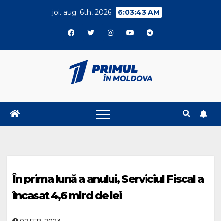
Skip
joi. aug. 6th, 2026
6:03:44 AM
to
content
În prima lună a anului, Serviciul Fiscal a
încasat 4,6 mlrd de lei
02.FEB..2023