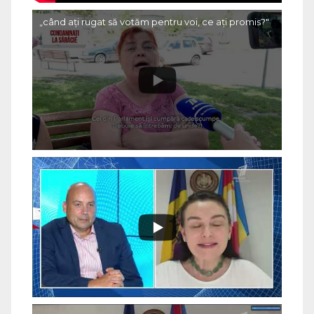
„când ați rugat să votăm pentru voi, ce ați promis?"