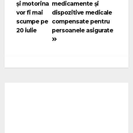
și motorina
medicamente și
în
vor fi mai
dispozitive medicale
articole
scumpe pe
compensate pentru
20 iulie
persoanele asigurate