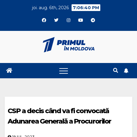
Skip
joi. aug. 6th, 2026
7:06:41 PM
to
content
CSP a decis când va fi convocată
Adunarea Generală a Procurorilor
19.IUL..2023