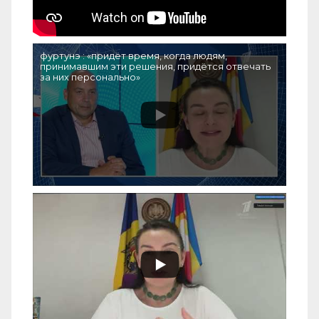
фуртунэ : «придёт время, когда людям,
принимавшим эти решения, придётся отвечать
за них персонально»