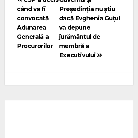
Navigare
când va fi
Preşedinţia nu știu
în
convocată
dacă Evghenia Guţul
articole
Adunarea
va depune
Generală a
jurământul de
Procurorilor
membră a
Executivului