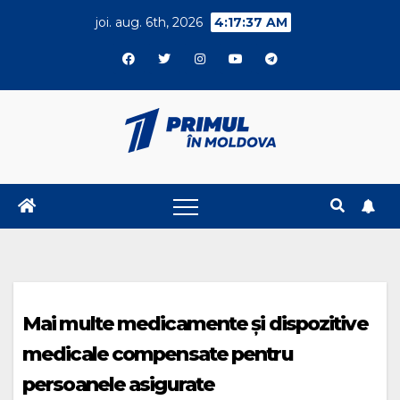
Skip
joi. aug. 6th, 2026
4:17:38 AM
to
content
Mai multe medicamente și dispozitive
medicale compensate pentru
persoanele asigurate