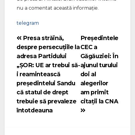
nu a comentat această informație.
telegram
Presa străină,
Președintele
Navigare
despre persecuțiile la
CEC a
în
adresa Partidului
Găgăuziei: În
articole
„ȘOR: UE ar trebui să-
ajunul turului
i reamintească
doi al
președintelui Sandu
alegerilor
că statul de drept
am primit
trebuie să prevaleze
citații la CNA
întotdeauna