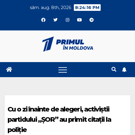
Skip
sâm. aug. 8th, 2026
8:24:16 PM
to
content
Cu o zi înainte de alegeri, activiștii
partidului „ȘOR” au primit citații la
poliție