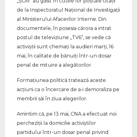
„ȘOR” au găsit în cutiile lor poștale citații
de la Inspectoratul Național de Investigații
al Ministerului Afacerilor Interne. Din
documentele, în posesia cărora a intrat
postul de televiziune „TV6”, se vede că
activiştii sunt chemaţi la audieri marţi, 16
mai, în calitate de bănuiți într-un dosar
penal de mituire a alegătorilor.
Formațiunea politică tratează aceste
acțiuni ca o încercare de a-i demoraliza pe
membrii săi în ziua alegerilor.
Amintim că, pe 13 mai, CNA a efectuat noi
percheziții la domicilie activiștilor
partidului într-un dosar penal privind