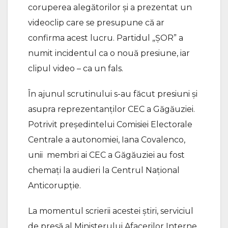
coruperea alegătorilor și a prezentat un
videoclip care se presupune că ar
confirma acest lucru. Partidul „ȘOR” a
numit incidentul ca o nouă presiune, iar
clipul video – ca un fals.
În ajunul scrutinului s-au făcut presiuni și
asupra reprezentanților CEC a Găgăuziei.
Potrivit președintelui Comisiei Electorale
Centrale a autonomiei, Iana Covalenco,
unii membri ai CEC a Găgăuziei au fost
chemați la audieri la Centrul Național
Anticorupție.
La momentul scrierii acestei știri, serviciul
de presă al Ministerului Afacerilor Interne