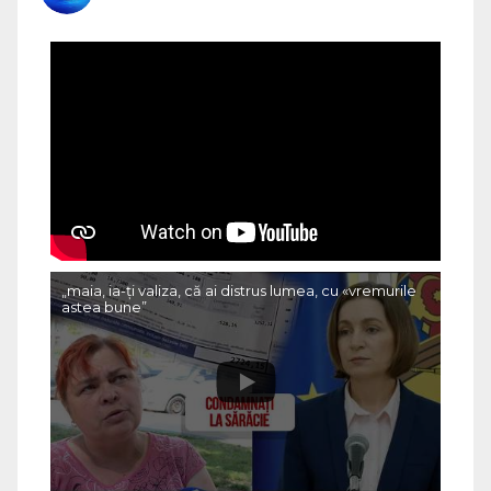
„maia, ia-ți valiza, că ai distrus lumea, cu «vremurile
astea bune”