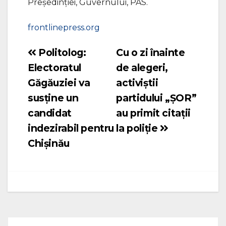
Președinției, Guvernului, PAS.
frontlinepress.org
Politolog:
Cu o zi înainte
Navigare
Electoratul
de alegeri,
în
Găgăuziei va
activiștii
articole
susține un
partidului „ȘOR”
candidat
au primit citații
indezirabil pentru
la poliție
Chișinău