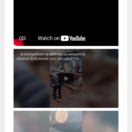
в колумбии произошло мощное
землетрясение магнитудой 7.4