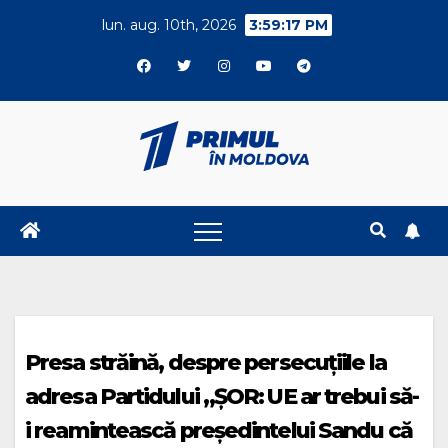
Skip
lun. aug. 10th, 2026
3:59:17 PM
to
content
Presa străină, despre persecuțiile la
adresa Partidului „ȘOR: UE ar trebui să-
i reamintească președintelui Sandu că