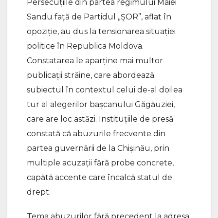
Persecuțiile din partea regimului Maiei
Sandu față de Partidul „ȘOR”, aflat în
opoziție, au dus la tensionarea situației
politice în Republica Moldova.
Constatarea le aparține mai multor
publicații străine, care abordează
subiectul în contextul celui de-al doilea
tur al alegerilor bașcanului Găgăuziei,
care are loc astăzi. Instituțiile de presă
constată că abuzurile frecvente din
partea guvernării de la Chișinău, prin
multiple acuzații fără probe concrete,
capătă accente care încalcă statul de
drept.
Tema abuzurilor fără precedent la adresa