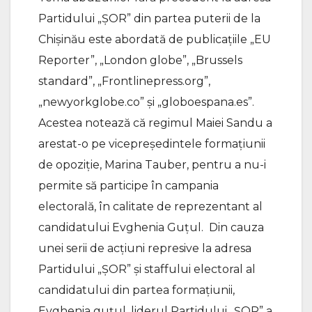
Partidului „ȘOR” din partea puterii de la
Chișinău este abordată de publicațiile „EU
Reporter”, „London globe”, „Brussels
standard”, „Frontlinepress.org”,
„newyorkglobe.co” și „globoespana.es”.
Acestea notează că regimul Maiei Sandu a
arestat-o pe vicepreședintele formațiunii
de opoziție, Marina Tauber, pentru a nu-i
permite să participe în campania
electorală, în calitate de reprezentant al
candidatului Evghenia Guțul. Din cauza
unei serii de acțiuni represive la adresa
Partidului „ȘOR” și staffului electoral al
candidatului din partea formațiunii,
Evghenia guțul, liderul Partidului „ȘOR” a