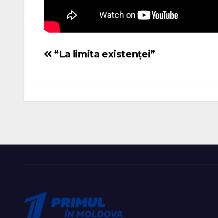
“La limita existenței”
Navigare
în
articole