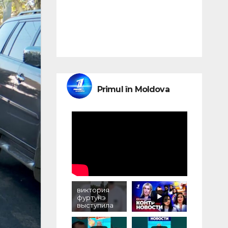
Primul în Moldova
виктория
фуртунэ
выступила
против
уничтожени