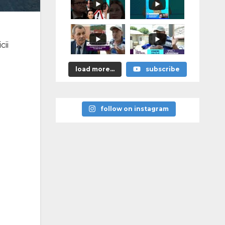
я
памятников
героям
победы над
нацизмом
cii
load more...
subscribe
follow on instagram