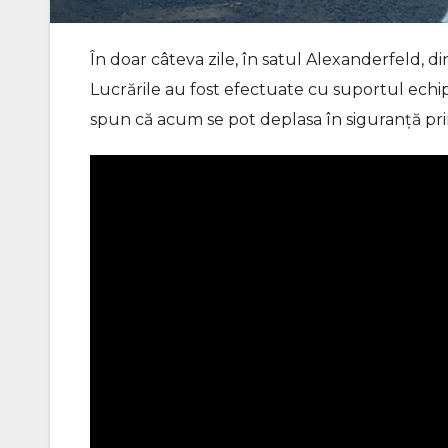
În doar câteva zile, în satul Alexanderfeld, di
Lucrările au fost efectuate cu suportul echip
spun că acum se pot deplasa în siguranță pri