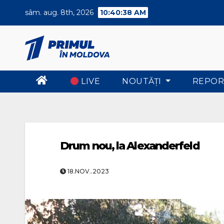
Skip
sâm. aug. 8th, 2026
10:40:39 AM
to
content
LIVE
NOUTĂŢI
REPOR
Drum nou, la Alexanderfeld
18.NOV..2023