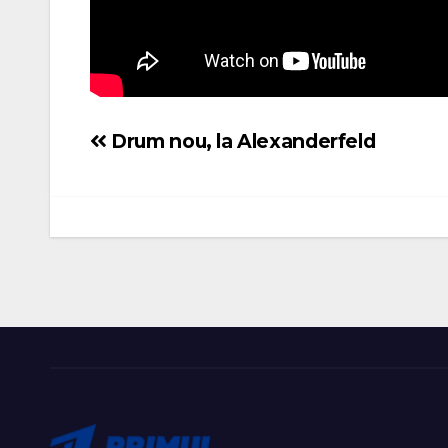
Drum nou, la Alexanderfeld
Navigare
în
articole