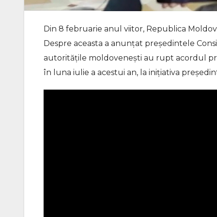
Din 8 februarie anul viitor, Republica Moldo
Despre aceasta a anunțat președintele Consil
autoritățile moldovenești au rupt acordul p
în luna iulie a acestui an, la inițiativa preșe