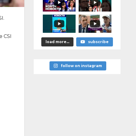
astea bune”
I.
e CSI
load more...
subscribe
follow on instagram