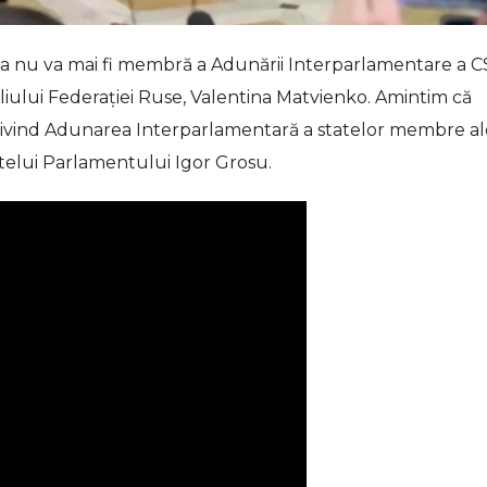
va nu va mai fi membră a Adunării Interparlamentare a CS
iului Federației Ruse, Valentina Matvienko. Amintim că
rivind Adunarea Interparlamentară a statelor membre al
dintelui Parlamentului Igor Grosu.