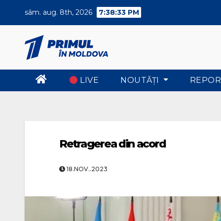
Skip
sâm. aug. 8th, 2026
7:38:34 PM
to
content
LIVE
NOUTĂŢI
REPOR
Retragerea din acord
18.NOV..2023