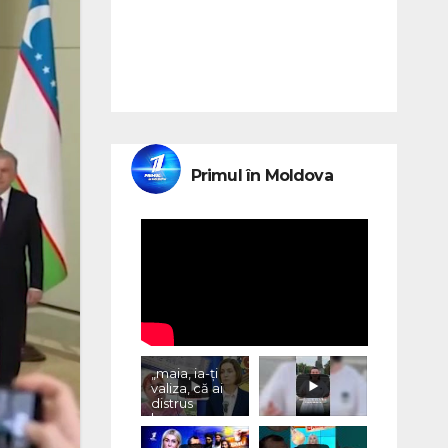
Primul în Moldova
„maia, ia-ți
valiza, că ai
distrus
lumea, cu
«vremurile