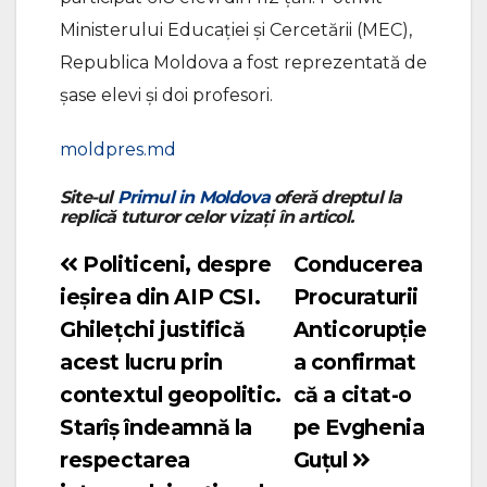
Ministerului Educației și Cercetării (MEC),
Republica Moldova a fost reprezentată de
șase elevi și doi profesori.
moldpres.md
Site-ul
Primul in Moldova
oferă dreptul la
replică tuturor celor vizați în articol.
Politiceni, despre
Conducerea
Navigare
ieșirea din AIP CSI.
Procuraturii
în
Ghilețchi justifică
Anticorupție
articole
acest lucru prin
a confirmat
contextul geopolitic.
că a citat-o
Starîș îndeamnă la
pe Evghenia
respectarea
Guțul