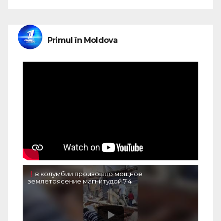
Primul în Moldova
в колумбии произошло мощное
землетрясение магнитудой 7.4