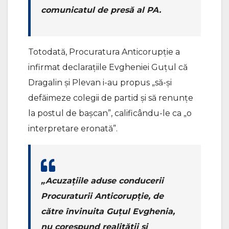
comunicatul de presă al PA.
Totodată, Procuratura Anticorupție a
infirmat declarațiile Evgheniei Guțul că
Dragalin și Plevan i-au propus „să-și
defăimeze colegii de partid și să renunțe
la postul de bașcan”, calificându-le ca „o
interpretare eronată”.
„Acuzațiile aduse conducerii
Procuraturii Anticorupție, de
către învinuita Guțul Evghenia,
nu corespund realității și