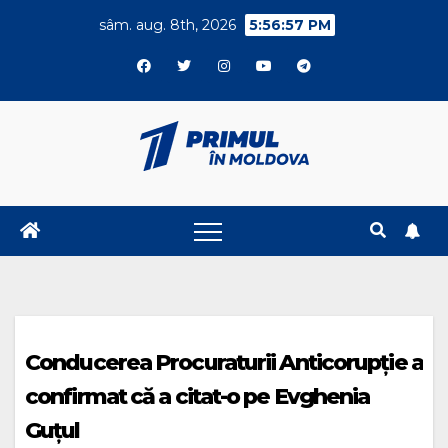
Skip
sâm. aug. 8th, 2026
5:56:57 PM
to
content
Conducerea Procuraturii Anticorupție a
confirmat că a citat-o pe Evghenia
Guțul