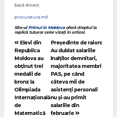
bază dovezi.
procuratura.md
Site-ul
Primul in Moldova
oferă dreptul la
replică tuturor celor vizați în articol.
Elevi din
Președinte de raion:
Navigare
Republica
Au dublat salariile
în
Moldova au
înalților demnitari,
articole
obținut trei
majoritatea membri
medalii de
PAS, pe când
bronz la
câteva mii de
Olimpiada
asistenți personali
Internațională
nu și-au primit
de
salariile din
Matematică
februarie