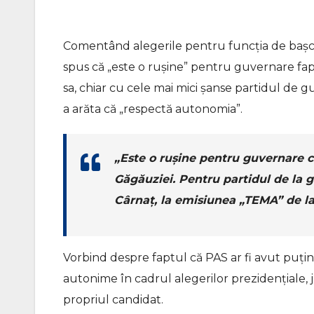
Comentând alegerile pentru funcția de bașcan
spus că „este o rușine” pentru guvernare faptu
sa, chiar cu cele mai mici șanse partidul de
a arăta că „respectă autonomia”.
„Este o rușine pentru guvernare c
Găgăuziei. Pentru partidul de la g
Cârnaț, la emisiunea „TEMA” de la
Vorbind despre faptul că PAS ar fi avut puțin
autonime în cadrul alegerilor prezidențiale, ju
propriul candidat.