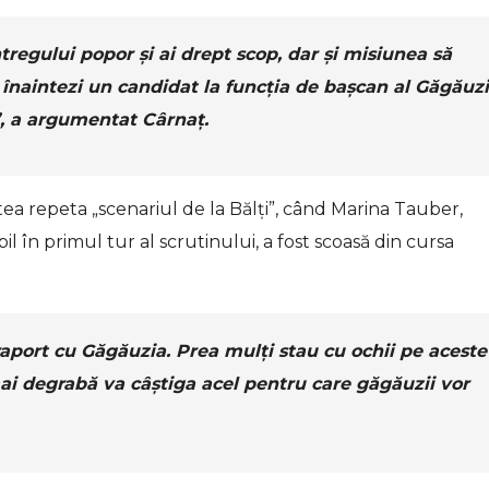
tregului popor și ai drept scop, dar și misiunea să
ă înaintezi un candidat la funcția de bașcan al Găgăuzi
”, a argumentat Cârnaț.
ea repeta „scenariul de la Bălți”, când Marina Tauber,
l în primul tur al scrutinului, a fost scoasă din cursa
 raport cu Găgăuzia. Prea mulți stau cu ochii pe aceste
mai degrabă va câștiga acel pentru care găgăuzii vor