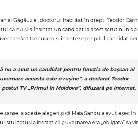
 al Găgăuziei, doctorul habilitat în drept, Teodor Cârna
l că nu și-a înaintat un candidat la acest scrutin. În opi
 guvernământ trebuia să-și înainteze propriul candidat pe
ă nu a avut un candidat pentru funcția de bașcan al
uvernare aceasta este o rușine”, a declarat Teodor
 postul TV „Primul în Moldova”, difuzară pe internet.
e șanse la aceste alegeri și că Maia Sandu a avut eșec în
ristul totuși a insistat că guvernarea era „obligată” să vi