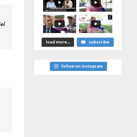
ei
load more...
subscribe
follow on instagram