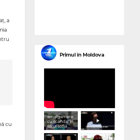
ț, a
nia
ntru
Primul în Moldova
amalgamare
cu scandal în
nă cu
satul sofia