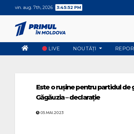
Skip
vin. aug. 7th, 2026
3:45:52 PM
to
content
LIVE
NOUTĂŢI
REPOR
Este o rușine pentru partidul de
Găgăuzia – declarație
05.MAI.2023