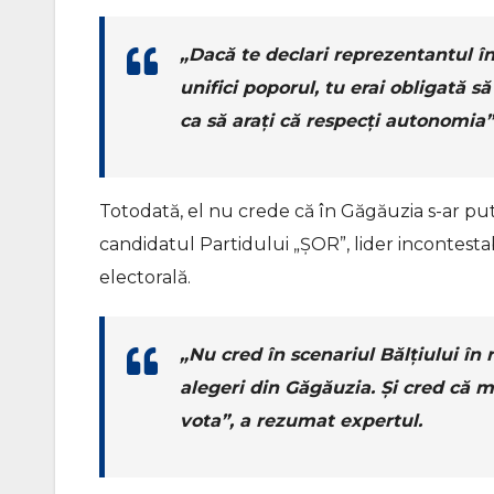
„Dacă te declari reprezentantul în
unifici poporul, tu erai obligată s
ca să arați că respecți autonomia
Totodată, el nu crede că în Găgăuzia s-ar put
candidatul Partidului „ȘOR”, lider incontestabi
electorală.
„Nu cred în scenariul Bălțiului în
alegeri din Găgăuzia. Și cred că 
vota”, a rezumat expertul.