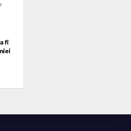
e
a fi
miei