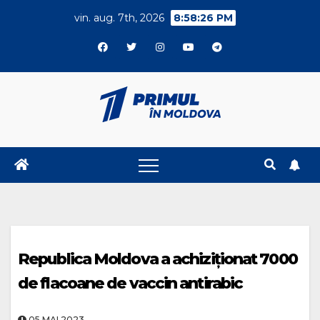
Skip
vin. aug. 7th, 2026
8:58:26 PM
to
content
Republica Moldova a achiziționat 7000
de flacoane de vaccin antirabic
05.MAI.2023