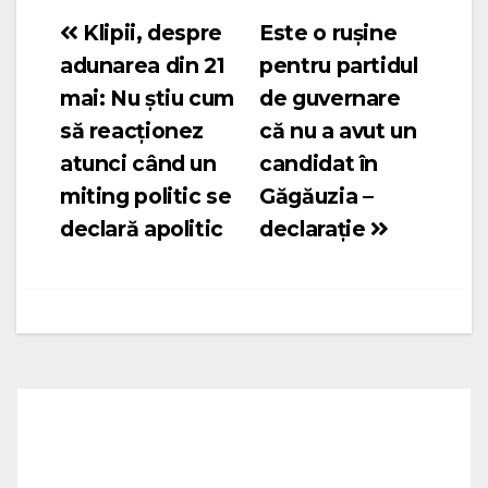
Klipii, despre
Este o rușine
Navigare
adunarea din 21
pentru partidul
în
mai: Nu știu cum
de guvernare
articole
să reacționez
că nu a avut un
atunci când un
candidat în
miting politic se
Găgăuzia –
declară apolitic
declarație