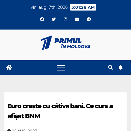
Skip
vin. aug. 7th, 2026
5:01:29 AM
to
content
Euro crește cu câțiva bani. Ce curs a
afișat BNM
08.AUG..2023