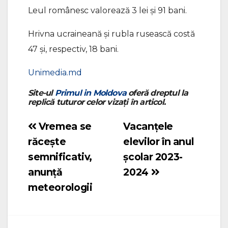
Leul românesc valorează 3 lei și 91 bani.
Hrivna ucraineană și rubla rusească costă
47 și, respectiv, 18 bani.
Unimedia.md
Site-ul
Primul in Moldova
oferă dreptul la
replică tuturor celor vizați în articol.
Vremea se
Vacanțele
Navigare
răcește
elevilor în anul
în
semnificativ,
școlar 2023-
articole
anunță
2024
meteorologii