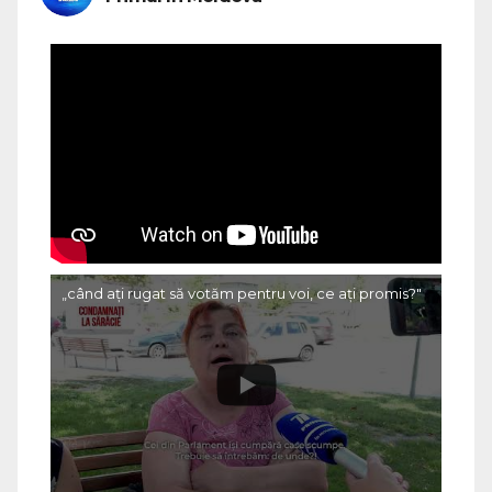
„când ați rugat să votăm pentru voi, ce ați promis?"