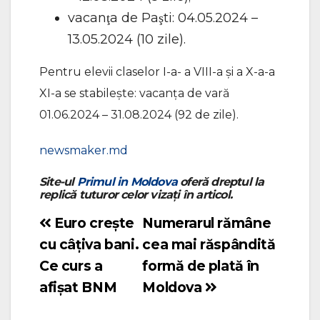
vacanţa de Paşti: 04.05.2024 –
13.05.2024 (10 zile).
Pentru elevii claselor I-a- a VIII-a și a X-a-a
XI-a se stabilește: vacanţa de vară
01.06.2024 – 31.08.2024 (92 de zile).
newsmaker.md
Site-ul
Primul in Moldova
oferă dreptul la
replică tuturor celor vizați în articol.
Euro crește
Numerarul rămâne
Navigare
cu câțiva bani.
cea mai răspândită
în
Ce curs a
formă de plată în
articole
afișat BNM
Moldova