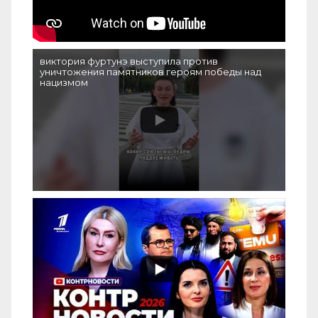
виктория фуртунэ выступила против
уничтожения памятников героям победы над
нацизмом