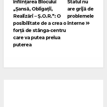
înființarea Blocului
Statul nu
în
„Șansă, Obligații,
are grijă de
articole
Realizări – Ș.O.R.”: O
problemele
posibilitate de a crea o
interne
forță de stânga-centru
care va putea prelua
puterea