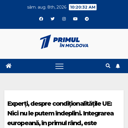
Skip
sâm. aug. 8th, 2026
10:20:32 AM
to
content
Experți, despre condiționalitățile UE:
Nici nu le putem îndeplini. Integrarea
europeană, în primul rând, este