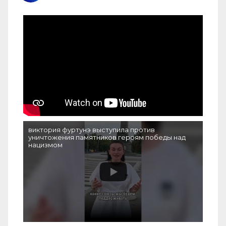
виктория фуртунэ выступила против
уничтожения памятников героям победы над
нацизмом