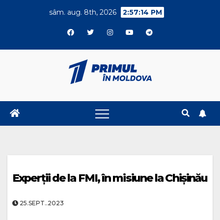
Skip
sâm. aug. 8th, 2026
2:57:14 PM
to
content
Experții de la FMI, în misiune la Chișinău
25.SEPT..2023