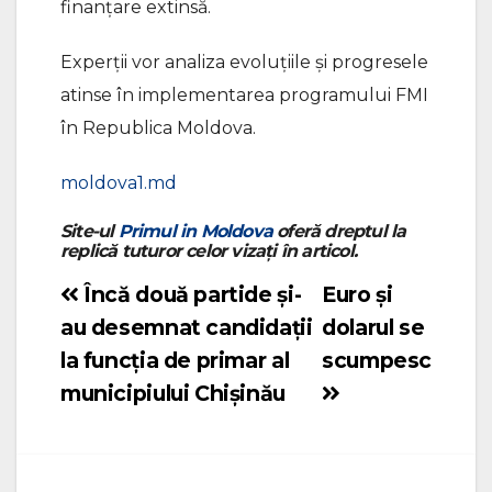
finanțare extinsă.
Experții vor analiza evoluțiile și progresele
atinse în implementarea programului FMI
în Republica Moldova.
moldova1.md
Site-ul
Primul in Moldova
oferă dreptul la
replică tuturor celor vizați în articol.
Încă două partide și-
Euro și
Navigare
au desemnat candidații
dolarul se
în
la funcția de primar al
scumpesc
articole
municipiului Chișinău