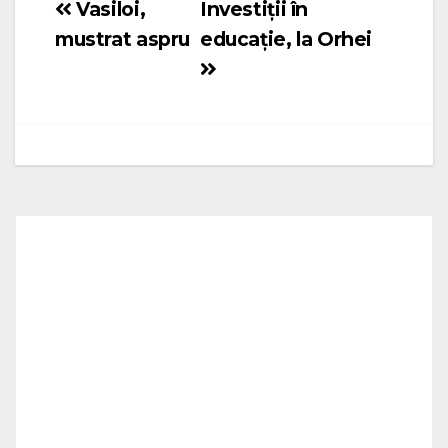
Vasiloi,
Investiții în
Navigare
mustrat aspru
educație, la Orhei
în
articole