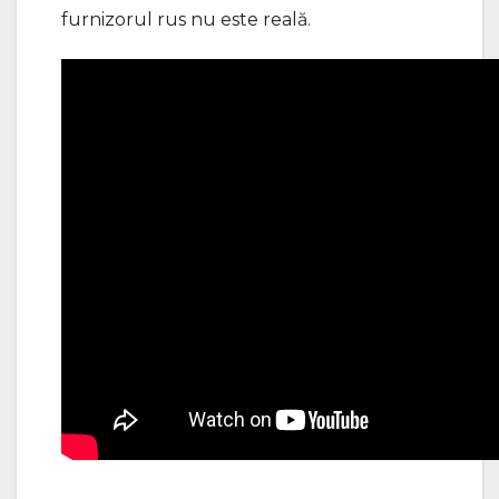
furnizorul rus nu este reală.