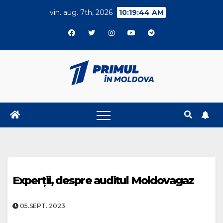
Skip
vin. aug. 7th, 2026
10:19:44 AM
to
content
Experții, despre auditul Moldovagaz
05.SEPT..2023