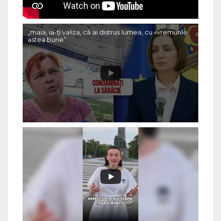
„maia, ia-ți valiza, că ai distrus lumea, cu «vremurile
astea bune”