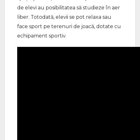
de elevi au posibilitatea să studieze în aer
liber. Totodată, elevii se pot relaxa sau
face sport pe terenuri de joacă, dotate cu
echipament sportiv.