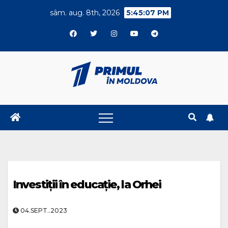
Skip
sâm. aug. 8th, 2026
5:45:08 PM
to
content
Investiții în educație, la Orhei
04.SEPT..2023