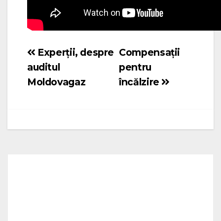
Experții, despre
Compensații
Navigare
auditul
pentru
în
Moldovagaz
încălzire
articole