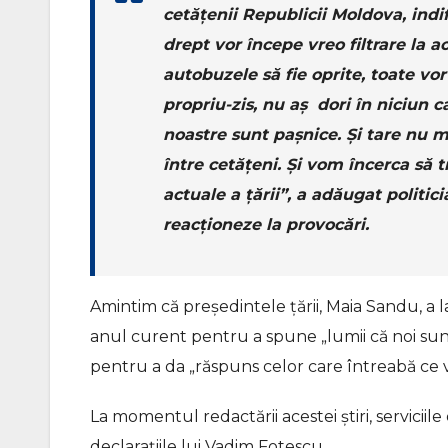
cetățenii Republicii Moldova, indif
drept vor începe vreo filtrare la a
autobuzele să fie oprite, toate vo
propriu-zis, nu aș dori în niciun 
noastre sunt pașnice. Și tare nu mi
între cetățeni. Și vom încerca să
actuale a țării”, a adăugat politic
reacționeze la provocări.
Amintim că președintele țării, Maia Sandu, a 
anul curent pentru a spune „lumii că noi sunt
pentru a da „răspuns celor care întreabă ce 
La momentul redactării acestei știri, servici
declarațiile lui Vadim Fotescu.