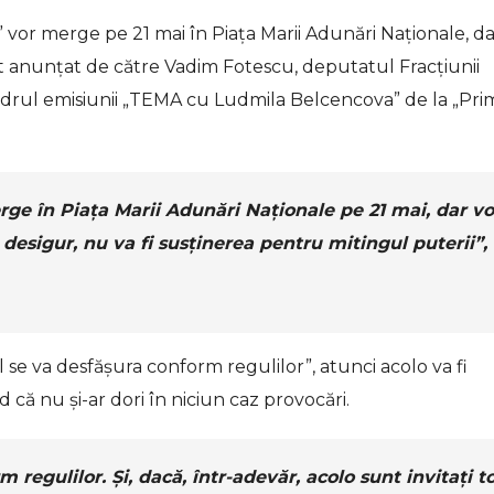
” vor merge pe 21 mai în Piața Marii Adunări Naționale, dar
st anunțat de către Vadim Fotescu, deputatul Fracțiunii
cadrul emisiunii „TEMA cu Ludmila Belcencova” de la „Pri
ge în Piața Marii Adunări Naționale pe 21 mai, dar v
 desigur, nu va fi susținerea pentru mitingul puterii”,
se va desfășura conform regulilor”, atunci acolo va fi
d că nu și-ar dori în niciun caz provocări.
egulilor. Și, dacă, într-adevăr, acolo sunt invitați to