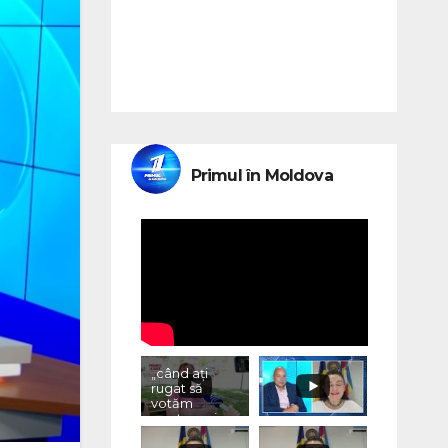
Primul în Moldova
„când ați
rugat să
votăm
pentru voi,
ce ați