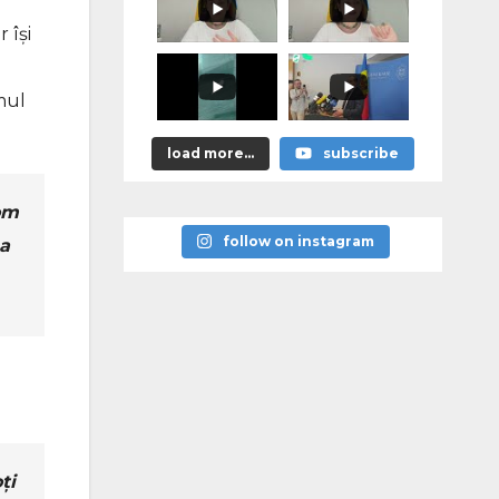
promis?"
 își
mul
load more...
subscribe
om
follow on instagram
 a
ți