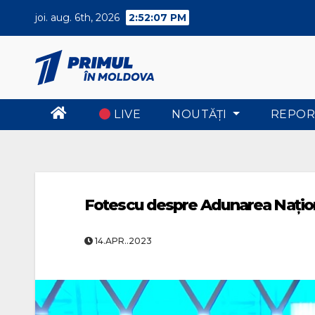
Skip
joi. aug. 6th, 2026
2:52:08 PM
to
content
LIVE
NOUTĂŢI
REPOR
Fotescu despre Adunarea Națion
14.APR..2023