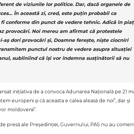
erent de viziunile lor politice. Dar, dacă organele de
cces… În această zi, cred, este puțin probabil ca
r fi conforme din punct de vedere tehnic. Adică în piaț
caz provocări. Noi mereu am afirmat că protestele
-aș dori provocări și, Doamne ferește, niște ciocniri
 transmitem punctul nostru de vedere asupra situației
ianul, subliniind că își vor îndemna susținătorii să nu
lansat inițiativa de a convoca Adunarea Națională pe 21 m
em europeni și că aceasta e calea aleasă de noi”, dar și
vor moldovenii”.
ile de presă ale Președinției, Guvernului, PAS nu au comen