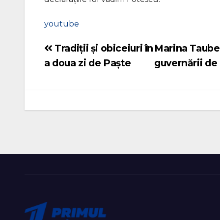
youtube
Tradiții și obiceiuri în
Marina Tauber
Navigare
a doua zi de Paște
guvernării de 
în
articole