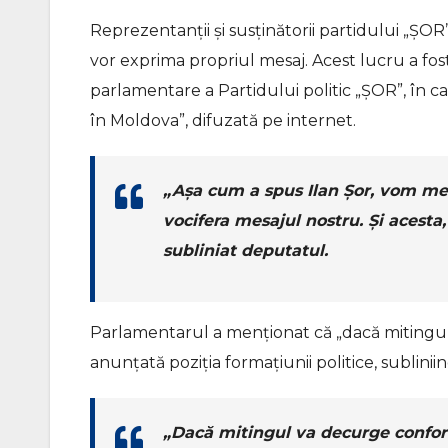
Reprezentanții și susținătorii partidului „ȘOR
vor exprima propriul mesaj. Acest lucru a fo
parlamentare a Partidului politic „ȘOR”, în 
în Moldova”, difuzată pe internet.
„Așa cum a spus Ilan Șor, vom mer
vocifera mesajul nostru. Și acesta,
subliniat deputatul.
Parlamentarul a menționat că „dacă mitingul 
anunțată poziția formațiunii politice, subliniin
„Dacă mitingul va decurge conform r