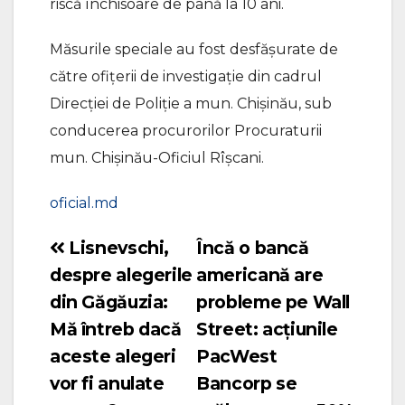
riscă închisoare de până la 10 ani.
Măsurile speciale au fost desfășurate de
către ofițerii de investigație din cadrul
Direcției de Poliție a mun. Chișinău, sub
conducerea procurorilor Procuraturii
mun. Chișinău-Oficiul Rîșcani.
oficial.md
Lisnevschi,
Încă o bancă
Navigare
despre alegerile
americană are
în
din Găgăuzia:
probleme pe Wall
articole
Mă întreb dacă
Street: acţiunile
aceste alegeri
PacWest
vor fi anulate
Bancorp se