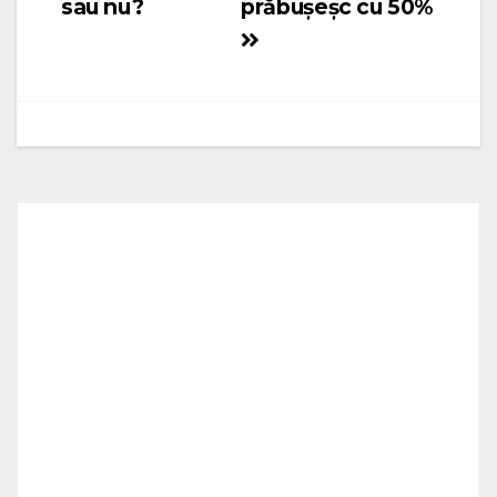
sau nu?
prăbuşeşc cu 50%