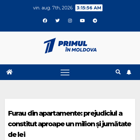
Skip
vin. aug. 7th, 2026
3:15:57 AM
to
content
Furau din apartamente: prejudiciul a
constitut aproape un milion și jumătate
de lei