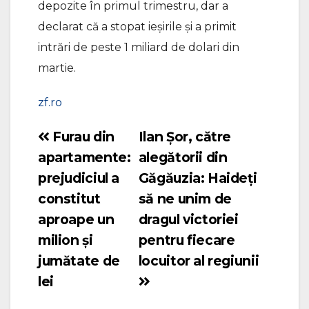
depozite în primul trimestru, dar a
declarat că a stopat ieşirile şi a primit
intrări de peste 1 miliard de dolari din
martie.
zf.ro
Furau din
Ilan Șor, către
Navigare
apartamente:
alegătorii din
în
prejudiciul a
Găgăuzia: Haideți
articole
constitut
să ne unim de
aproape un
dragul victoriei
milion și
pentru fiecare
jumătate de
locuitor al regiunii
lei