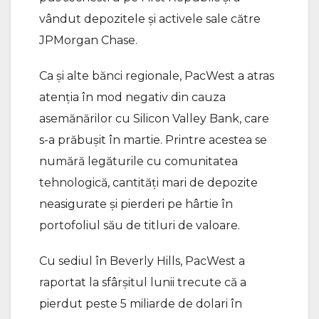
vândut depozitele şi activele sale către
JPMorgan Chase.
Ca şi alte bănci regionale, PacWest a atras
atenţia în mod negativ din cauza
asemănărilor cu Silicon Valley Bank, care
s-a prăbuşit în martie. Printre acestea se
numără legăturile cu comunitatea
tehnologică, cantităţi mari de depozite
neasigurate şi pierderi pe hârtie în
portofoliul său de titluri de valoare.
Cu sediul în Beverly Hills, PacWest a
raportat la sfârşitul lunii trecute că a
pierdut peste 5 miliarde de dolari în