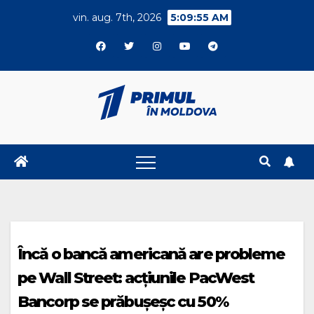
Skip
vin. aug. 7th, 2026
5:09:55 AM
to
content
Încă o bancă americană are probleme
pe Wall Street: acţiunile PacWest
Bancorp se prăbuşeşc cu 50%