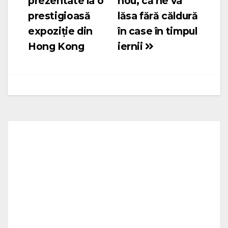
prezentate la o
nou, că ne va
prestigioasă
lăsa fără căldură
expoziție din
în case în timpul
Hong Kong
iernii