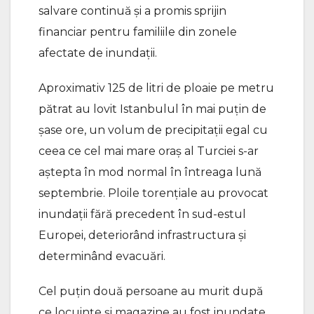
salvare continuă şi a promis sprijin
financiar pentru familiile din zonele
afectate de inundaţii.
Aproximativ 125 de litri de ploaie pe metru
pătrat au lovit Istanbulul în mai puţin de
şase ore, un volum de precipitaţii egal cu
ceea ce cel mai mare oraş al Turciei s-ar
aştepta în mod normal în întreaga lună
septembrie. Ploile torenţiale au provocat
inundaţii fără precedent în sud-estul
Europei, deteriorând infrastructura şi
determinând evacuări.
Cel puţin două persoane au murit după
ce locuinţe şi magazine au fost inundate,