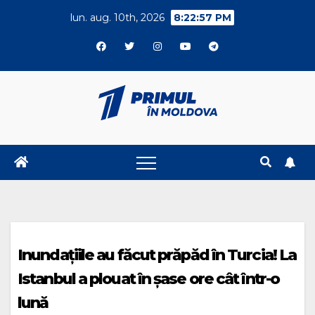
Skip
lun. aug. 10th, 2026
8:22:58 PM
to
content
Inundațiile au făcut prăpăd în Turcia! La
Istanbul a plouat în șase ore cât într-o
lună