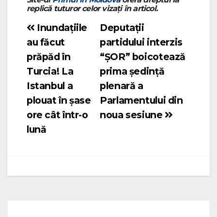
replică tuturor celor vizați în articol.
Inundațiile
Deputații
Navigare
au făcut
partidului interzis
în
prăpăd în
“ȘOR” boicotează
articole
Turcia! La
prima ședință
Istanbul a
plenară a
plouat în șase
Parlamentului din
ore cât într-o
noua sesiune
lună