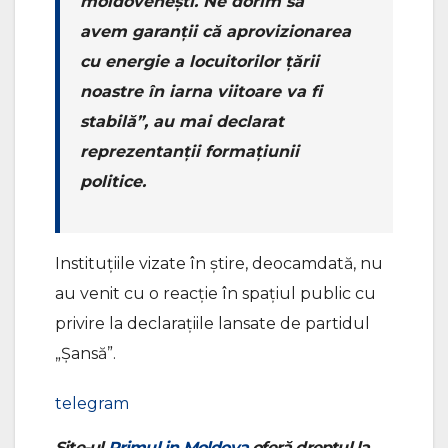
moldovenești. Ne dorim să
avem garanții că aprovizionarea
cu energie a locuitorilor țării
noastre în iarna viitoare va fi
stabilă”, au mai declarat
reprezentanții formațiunii
politice.
Instituțiile vizate în știre, deocamdată, nu
au venit cu o reacție în spațiul public cu
privire la declarațiile lansate de partidul
„Șansă”.
telegram
Site-ul
Primul in Moldova
oferă dreptul la