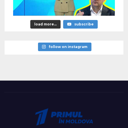
load more...
subscribe
follow on instagram