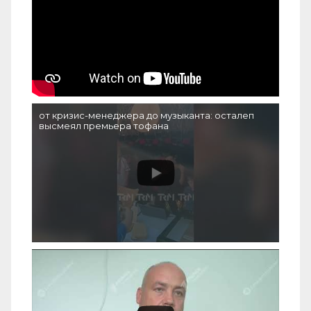
от кризис-менеджера до музыканта: осталеп
высмеял премьера тофана