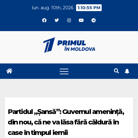
Skip
lun. aug. 10th, 2026
1:10:56 PM
to
content
Partidul „Șansă”: Guvernul amenință,
din nou, că ne va lăsa fără căldură în
case în timpul iernii